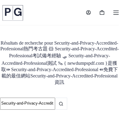
Passer
au
contenu
Panier
d’achat
Résultats de recherche pour Security-and-Privacy-Accredited-
Professional熱門考古題 🐹 Security-and-Privacy-Accredited-
Professional考試備考經驗 🛷 Security-and-Privacy-
Accredited-Professional測試 🦦 { newdumpspdf.com }是獲
取⇛ Security-and-Privacy-Accredited-Professional ⇚免費下
載的最佳網站Security-and-Privacy-Accredited-Professional
資訊
Aucun
résultat