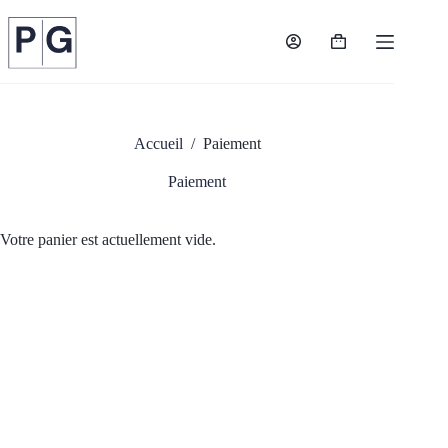
Passer
au
contenu
Panier
d’achat
Accueil
/
Paiement
Paiement
Votre panier est actuellement vide.