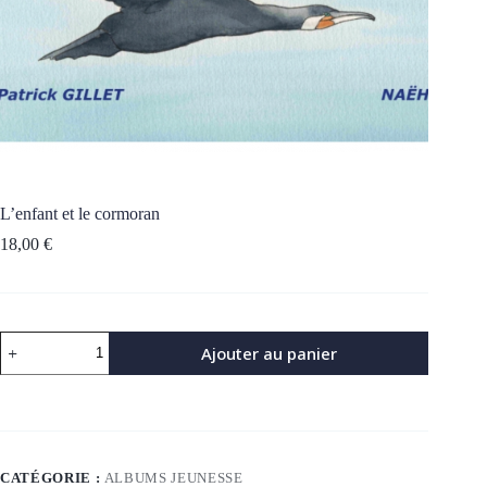
L’enfant et le cormoran
18,00
€
quantité
Ajouter au panier
de
L'enfant
et
le
cormoran
CATÉGORIE :
ALBUMS JEUNESSE