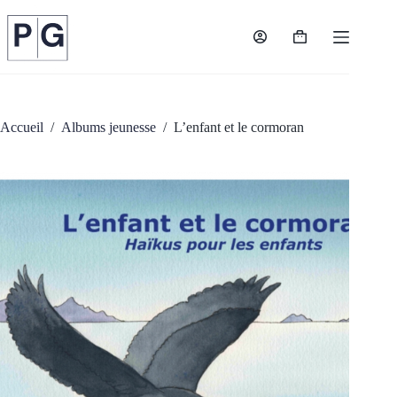
Passer
au
contenu
Panier
d’achat
Accueil
/
Albums jeunesse
/
L’enfant et le cormoran