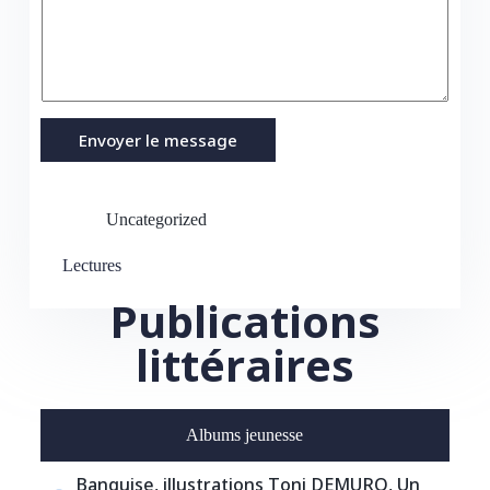
i
*
t
l
r
*
e
m
e
s
s
Envoyer le message
a
g
e
*
Uncategorized
*
Lectures
Publications
littéraires
Albums jeunesse
Banquise, illustrations Toni DEMURO, Un