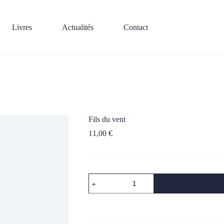
Livres
Actualités
Contact
Fils du vent
11,00
€
quantité
de
Fils
du
vent