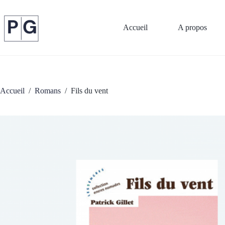
Passer
au
contenu
Accueil
A propos
Accueil
/
Romans
/
Fils du vent