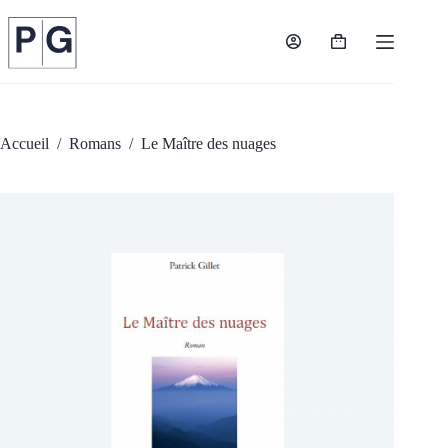
Passer
au
contenu
Panier
d’achat
Accueil
/
Romans
/
Le Maître des nuages