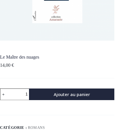
Le Maître des nuages
14,00
€
quantité
Ajouter au panier
de
Le
Maître
des
nuages
CATÉGORIE :
ROMANS