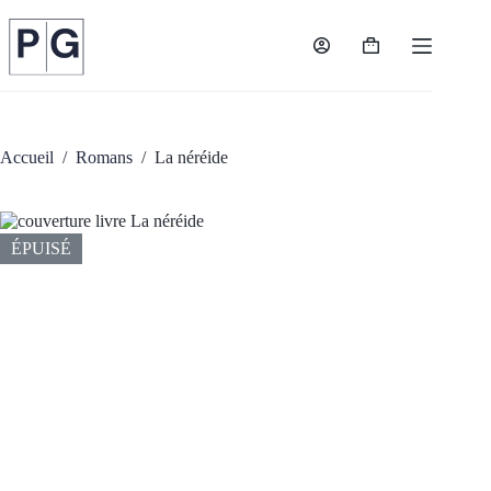
Passer
au
contenu
Panier
d’achat
Accueil
/
Romans
/
La néréide
ÉPUISÉ