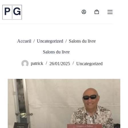
Passer
au
contenu
Panier
d’achat
Accueil
/
Uncategorized
/
Salons du livre
Salons du livre
patrick
26/01/2025
Uncategorized